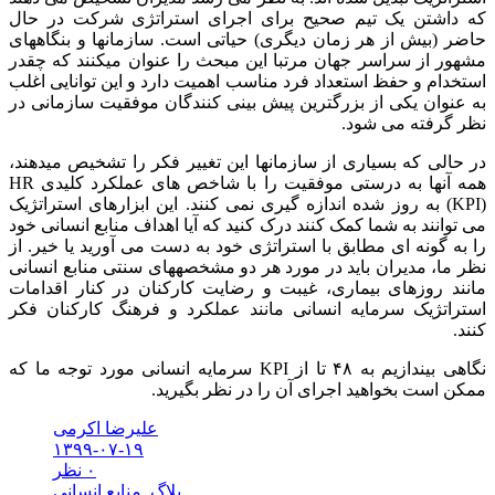
که داشتن یک تیم صحیح برای اجرای استراتژی شرکت در حال
حاضر (بیش از هر زمان دیگری) حیاتی است. سازمانها و بنگاههای
مشهور از سراسر جهان مرتبا این مبحث را عنوان میکنند که چقدر
استخدام و حفظ استعداد فرد مناسب اهمیت دارد و این توانایی اغلب
به عنوان یکی از بزرگترین پیش بینی کنندگان موفقیت سازمانی در
نظر گرفته می شود.
در حالی که بسیاری از سازمانها این تغییر فکر را تشخیص میدهند،
همه آنها به درستی موفقیت را با شاخص های عملکرد کلیدی HR
(KPI) به روز شده اندازه گیری نمی کنند. این ابزارهای استراتژیک
می توانند به شما کمک کنند درک کنید که آیا اهداف منابع انسانی خود
را به گونه ای مطابق با استراتژی خود به دست می آورید یا خیر. از
نظر ما، مدیران باید در مورد هر دو مشخصههای سنتی منابع انسانی
مانند روزهای بیماری، غیبت و رضایت کارکنان در کنار اقدامات
استراتژیک سرمایه انسانی مانند عملکرد و فرهنگ کارکنان فکر
کنند.
نگاهی بیندازیم به ۴۸ تا از KPI سرمایه انسانی مورد توجه ما که
ممکن است بخواهید اجرای آن را در نظر بگیرید.
علیرضا اکرمی
۱۳۹۹-۰۷-۱۹
۰ نظر
بلاگ
,
منابع انسانی